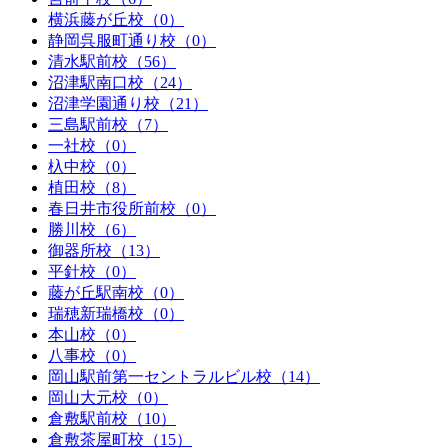
横浜藤が丘校（0）
静岡呉服町通り校（0）
清水駅前校（56）
沼津駅南口校（24）
沼津学園通り校（21）
三島駅前校（7）
一社校（0）
杁中校（0）
植田校（8）
春日井市役所前校（0）
勝川校（6）
御器所校（13）
平針校（0）
藤が丘駅南校（0）
瑞穂新瑞橋校（0）
本山校（0）
八事校（0）
岡山駅前第一セントラルビル校（14）
岡山大元校（0）
倉敷駅前校（10）
倉敷茶屋町校（15）