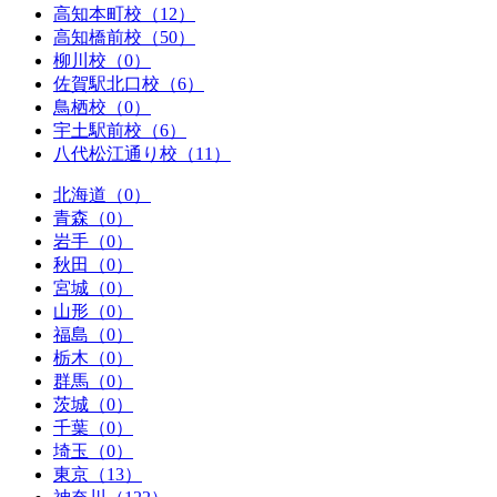
高知本町校（12）
高知橋前校（50）
柳川校（0）
佐賀駅北口校（6）
鳥栖校（0）
宇土駅前校（6）
八代松江通り校（11）
北海道（0）
青森（0）
岩手（0）
秋田（0）
宮城（0）
山形（0）
福島（0）
栃木（0）
群馬（0）
茨城（0）
千葉（0）
埼玉（0）
東京（13）