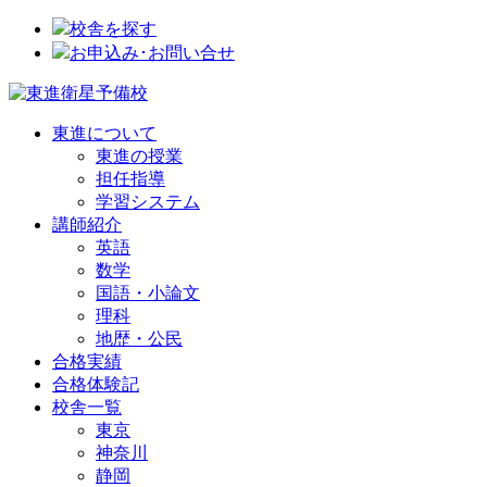
校舎を探す
お申込み･お問い合せ
東進について
東進の授業
担任指導
学習システム
講師紹介
英語
数学
国語・小論文
理科
地歴・公民
合格実績
合格体験記
校舎一覧
東京
神奈川
静岡