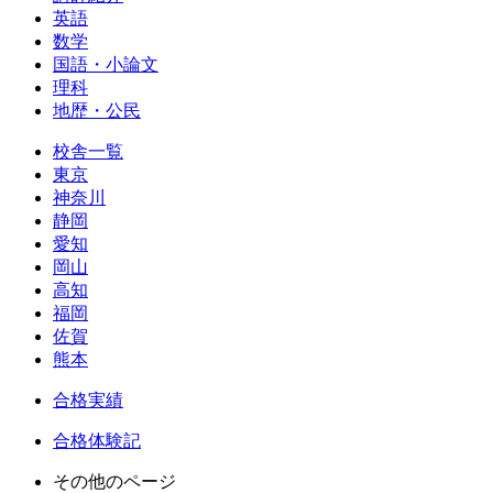
英語
数学
国語・小論文
理科
地歴・公民
校舎一覧
東京
神奈川
静岡
愛知
岡山
高知
福岡
佐賀
熊本
合格実績
合格体験記
その他のページ