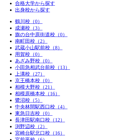
合格大学から探す
出身校から探す
鶴川校（0）
成瀬校（3）
旗の台中原街道校（0）
南町田校（2）
武蔵小山駅前校（8）
用賀校（0）
あざみ野校（0）
小田急相武台前校（13）
上溝校（27）
京王橋本校（0）
相模大野校（21）
相模原橋本校（16）
鷺沼校（5）
中央林間駅西口校（4）
東急日吉校（0）
長津田駅南口校（12）
渕野辺校（2）
宮崎台駅北口校（16）
宮前平校（6）