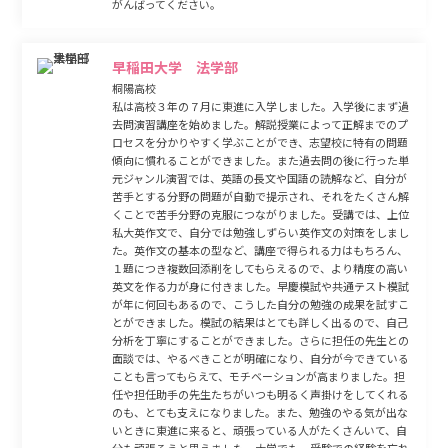
がんばってください。
早稲田大学 法学部
桐陽高校
私は高校３年の７月に東進に入学しました。入学後にまず過
去問演習講座を始めました。解説授業によって正解までのプ
ロセスを分かりやすく学ぶことができ、志望校に特有の問題
傾向に慣れることができました。また過去問の後に行った単
元ジャンル演習では、英語の長文や国語の読解など、自分が
苦手とする分野の問題が自動で提示され、それをたくさん解
くことで苦手分野の克服につながりました。受講では、上位
私大英作文で、自分では勉強しずらい英作文の対策をしまし
た。英作文の基本の型など、講座で得られる力はもちろん、
１題につき複数回添削をしてもらえるので、より精度の高い
英文を作る力が身に付きました。早慶模試や共通テスト模試
が年に何回もあるので、こうした自分の勉強の成果を試すこ
とができました。模試の結果はとても詳しく出るので、自己
分析を丁寧にすることができました。さらに担任の先生との
面談では、やるべきことが明確になり、自分が今できている
ことも言ってもらえて、モチベーションが高まりました。担
任や担任助手の先生たちがいつも明るく声掛けをしてくれる
のも、とても支えになりました。また、勉強のやる気が出な
いときに東進に来ると、頑張っている人がたくさんいて、自