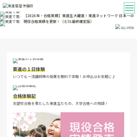
年も難関大に続々合格！（3/31最終確定版）
2026.04.01
【2026年・合格実績】東進生大躍進！東進ネットワーク 日本一の
現役合格実績を更新！（3/31最終確定版）
ALL VIEW
東進の１日体験
いつでも一流講師陣の授業を無料で体験！お申込はお気軽に♪
合格体験記
志望校合格を果たした東進生たちの、大学合格への物語！