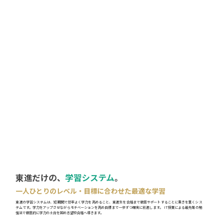
東進だけの、
学習システム
。
一人ひとりのレベル・目標に合わせた最適な学習
東進の学習システムは、短期間で効率よく学力を高めること、東進生を合格まで徹底サポートすることに重きを置くシス
テムです。学力をアップさせながらモチベーションを高め目標まで一歩ずつ確実に前進します。 IT授業による最先端の勉
強法で徹底的に学力の土台を固め志望校合格へ導きます。