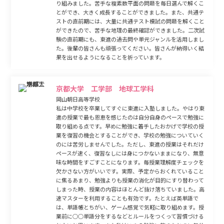
り組みました。苦手な複素数平面の問題を毎日選んで解くこ
とができ、大きく成長することができました。また、共通テ
ストの直前期には、大量に共通テスト模試の問題を解くこと
ができたので、苦手な地理の最終確認ができました。二次試
験の直前期にも、東進の過去問や単元ジャンルを活用しまし
た。後輩の皆さんも頑張ってください。皆さんが納得いく結
果を出せるようになることを祈っています。
京都大学 工学部 地球工学科
岡山朝日高等学校
私は中学校を卒業してすぐに東進に入塾しました。やはり東
進の授業で最も恩恵を感じたのは自分自身のペースで勉強に
取り組める点です。早めに勉強に着手したおかげで学校の授
業を復習の機会とすることができ、学校の勉強についていく
のには苦労しませんでした。ただし、東進の授業はそれだけ
ペースが速く、復習なしには身につかないままになり、無意
味な時間をすごすことになります。毎授業理解度チェックを
欠かさない方がいいです。実際、予定からおくれていること
に焦るあまり、勉強よりも授業の消化が目的にすり替わって
しまった時、授業の内容はほとんど抜け落ちていました。高
速マスターを利用することも有効です。たとえば英単語で
は、単語帳とちがい、ゲーム感覚で気軽に取り組めます。授
業前に○○単語分をするなどとルールをつくって習慣づける