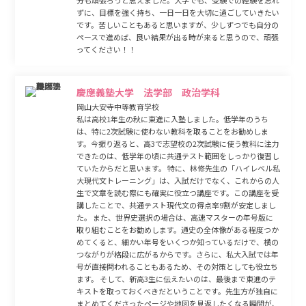
分も頑張ろうと思えました。大学でも、受験での経験を忘れ
ずに、目標を強く持ち、一日一日を大切に過ごしていきたい
です。苦しいこともあると思いますが、少しずつでも自分の
ペースで進めば、良い結果が出る時が来ると思うので、頑張
ってください！！
慶應義塾大学 法学部 政治学科
岡山大安寺中等教育学校
私は高校1年生の秋に東進に入塾しました。低学年のうち
は、特に2次試験に使わない教科を取ることをお勧めしま
す。今振り返ると、高3で志望校の2次試験に使う教科に注力
できたのは、低学年の頃に共通テスト範囲をしっかり復習し
ていたからだと思います。 特に、林修先生の「ハイレベル私
大現代文トレーニング」は、入試だけでなく、これからの人
生で文章を読む際にも確実に役立つ講座です。この講座を受
講したことで、共通テスト現代文の得点率9割が安定しまし
た。 また、世界史選択の場合は、高速マスターの年号版に
取り組むことをお勧めします。通史の全体像がある程度つか
めてくると、細かい年号をいくつか知っているだけで、横の
つながりが格段に広がるからです。さらに、私大入試では年
号が直接問われることもあるため、その対策としても役立ち
ます。 そして、新高3生に伝えたいのは、最後まで東進のテ
キストを取っておくべきだということです。先生方が独自に
まとめてくださったページや地図を見返したくなる瞬間が、