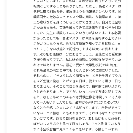
とよいと思います。また私はいまの勉強に飽きたときに気分
転換としてすることもありました。ただし、高速マスターは
気軽に取り組める分、単語帳よりも情報量が少ないです。同
義語同士の微妙なニュアンスや語の用法、多義語の第二、第
三の意味などを身につけることができません。自分の志望校
がかたまったら、英語を触ってみて単語帳をするべきか判断
するか、先生に相談してみるというのがよいです。する必要
があったとしても、高速マスターは単語を習得する上でよい
足がかりになります。ある程度単語を知ってかる状態と、ま
ったくしらない状態とで記憶のしやすさは大いに変わりま
す。取り組む価値は十分にあるでしょう。 最後に私の受験期
を振り返ってですが、私は終始順調に受験勉強ができていた
わけではありません。最初に受けた大学別模試ではE判定、
それも最低の判定の中でもほとんどドベの位置にいました。
それなのに、「きょうはよく頑張った」と自分を褒めてやれ
るほど勉強に励むことができた日は、覚えている限り一日も
ありません。そのことで自分を責めて、精神的に追い込まれ
たときもありました。ですが、いまになって友達と話してみ
ると、むしろ私の中のあるべき受験生像を体現している人な
んて一人もいませんでした。最初からA判定ばかり取ってい
なくとも合格した人もたくさん知っています。自分ができて
いないことに悩むこともありますが、それはあなただけでは
ないはずです。あまり自分を責めず、あしたはもっと頑張れ
ばだいじょうぶだと思って寝ましょう。じっと耐えているう
ちに志望校合格が見えてくると思います。応援しています。