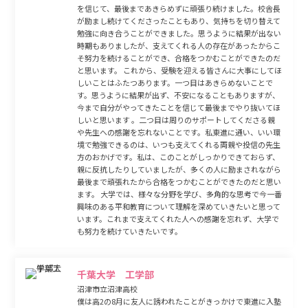
を信じて、最後まであきらめずに頑張り続けました。校舎長
が励まし続けてくださったこともあり、気持ちを切り替えて
勉強に向き合うことができました。思うように結果が出ない
時期もありましたが、支えてくれる人の存在があったからこ
そ努力を続けることができ、合格をつかむことができたのだ
と思います。 これから、受験を迎える皆さんに大事にしてほ
しいことはふたつあります。一つ目はあきらめないことで
す。思うように結果が出ず、不安になることもありますが、
今まで自分がやってきたことを信じて最後までやり抜いてほ
しいと思います 。二つ目は周りのサポートしてくださる親
や先生への感謝を忘れないことです。私東進に通い、いい環
境で勉強できるのは、いつも支えてくれる両親や投信の先生
方のおかげです。私は、このことがしっかりできておらず、
親に反抗したりしていましたが、多くの人に励まされながら
最後まで頑張れたから合格をつかむことができたのだと思い
ます。 大学では、様々な分野を学び、多角的な思考で今一番
興味のある平和教育について理解を深めていきたいと思って
います。これまで支えてくれた人への感謝を忘れず、大学で
も努力を続けていきたいです。
千葉大学 工学部
沼津市立沼津高校
僕は高2の8月に友人に誘われたことがきっかけで東進に入塾