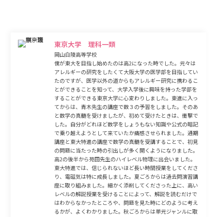
志望校合格を果たした東進生たちが自身の課題を見つけ、苦手を克服するために取り組んだこと、
合格のために
取り組んだ姿勢、講師、スタッフ、そして東進生同士の支え合いなど、大学合格への物語をご覧いただけます。
東京大学 理科一類
岡山白陵高等学校
僕が東大を目指し始めたのは高2になった時でした。元々は
アレルギーの研究をしたくて大阪大学の医学部を目指してい
たのですが、医学以外の道からもアレルギー研究に携わるこ
とができることを知って、大学入学後に興味を持った学部を
することができる東京大学に心変わりしました。東進に入っ
てからは、青木先生の講座で数３の予習をしました。そのあ
と数学の真髄を受けましたが、初めて受けたときは、衝撃で
した。自分がどれほど数学をしょうもない知識や公式の暗記
で乗り越えようとして来ていたか痛感させられました。通期
講座と東大特進の講座で数学の真髄を受講することで、初見
の問題に当たった時の引出しが多く開くようになりました。
高2の後半から苑田先生のハイレベル物理に出会いました。
東大特進では、信じられないほど長い時間授業をしてくださ
り、電磁気は特に成長しました。夏ごろからは過去問演習講
座に取り組みました。細かく添削してくださった上に、高い
レベルの解説授業を受けることによって、解説を読むだけで
はわからなかったところや、問題を見た時にどのように考え
るかが、よくわかりました。秋ごろからは単元ジャンルに取