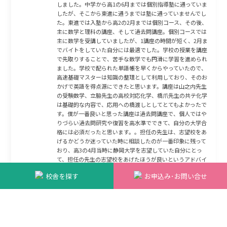
しました。中学から高1の6月までは個別指導塾に通っていま
したが、そこから東進に通うまでは塾に通っていませんでし
た。東進では入塾から高2の2月までは個別コース、その後、
主に数学と理科の講座、そして過去問講座。個別コースでは
主に数学を受講していましたが、1講座の時間が短く、2月ま
でバイトをしていた自分には最適でした。学校の授業を講座
で先取りすることで、苦手な数学でも円滑に学習を進められ
ました。学校で配られた単語帳を早くからやっていたので、
高速基礎マスターは知識の整理として利用しており、そのお
かげで英語を得点源にできたと思います。講座は山之内先生
の受験数学、立脇先生の高校対応化学、橋爪先生の共テ化学
は基礎的な内容で、応用への橋渡しとしてとてもよかったで
す。僕が一番良いと思った講座は過去問講座で、個人ではや
りづらい過去問研究や復習を高水準でできて、自分の大学合
格には必須だったと思います。。担任の先生は、志望校をあ
げるかどうか迷っていた時に相談したのが一番印象に残って
おり、高3の4月当時に静岡大学を志望していた自分にとっ
て、担任の先生の志望校をあげたほうが良いというアドバイ
スは非常に助けになりました。高1から高2の2月まではバイ
校舎を探す
お申込み･お問い合せ
トをしており、友人とカラオケや旅行に明け暮れていました
が、自分は他の進学校と比べ学力が劣っている自覚があった
ため、高2の2月からは平日5時間前後、休日10時間前後勉強
していました。その結果、僕は共テ同日から本番まで点数を
273点伸ばしました。難関大学を目指して周りにどう思われ
るか不安な気持ちはよく理解できます。しかし志望校への熱