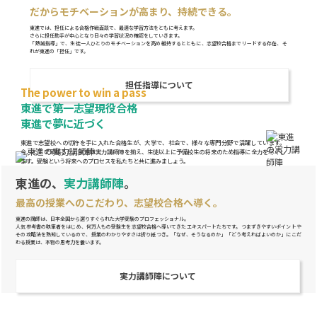
だからモチベーションが高まり、持続できる。
東進では、担任による合格作戦面談で、最適な学習方法をともに考えます。
さらに担任助手が中心となり日々の学習状況の確認をしていきます。
「熱誠指導」で、生徒一人ひとりのモチベーションを高め維持するとともに、志望校合格までリードする存在、そ
れが東進の「担任」です。
担任指導について
The power to win a pass
東進で第一志望現役合格
東進で夢に近づく
東進で志望校への切符を手に入れた合格生が、大学で、社会で、様々な専門分野で活躍しています。
今、どこで頑張るか。東進は実力講師陣を揃え、生徒以上に予備校生の将来のため指導に全力を尽くし
ます。受験という将来へのプロセスを私たちと共に進みましょう。
東進の、
実力講師陣
。
最高の授業へのこだわり、志望校合格へ導く。
東進の講師は、日本全国から選りすぐられた大学受験のプロフェッショナル。
人気参考書の執筆者をはじめ、何万人もの受験生を志望校合格へ導いてきたエキスパートたちです。つまずきやすいポイントや
その攻略法を熟知しているので、授業のわかりやすさは折り紙つき。「なぜ、そうなるのか」「どう考えればよいのか」にこだ
わる授業は、本物の思考力を養います。
実力講師陣について