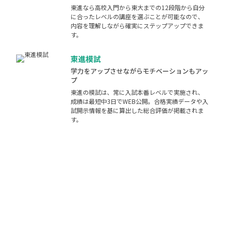
東進なら高校入門から東大までの12段階から自分
に合ったレベルの講座を選ぶことが可能なので、
内容を理解しながら確実にステップアップできま
す。
東進模試
学力をアップさせながらモチベーションもアッ
プ
東進の模試は、常に入試本番レベルで実施され、
成績は最短中3日でWEB公開。合格実績データや入
試開示情報を基に算出した総合評価が掲載されま
す。
合格体験記
東進だから合格できた！
東進だから、頑張れた！