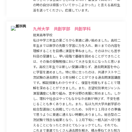
の時の自分は頑張っていてかっこよかった」と言える高校生
活を送ってください。応援しています。
九州大学 共創学部 共創学科
就実高等学校
私は中学三年生の夏ごろから東進に通い始めました。高校二
年生までは数学の先取り学習に力を入れ、数Ⅱまでの内容を
理解することを目標に演習を重ねました。そのほかにも苦手
科目の受講をし、早い段階で基礎を固めることができたこと
は、その後の受験勉強において大きな支えになったと思いま
す。高校三年生では新しい受講は取らず、過去問演習を中心
に学習を進めました。特に役に立ったのは、共通テストや二
次試験の過去問を１０年分解くことができる過去問演習講座
です。解説授業もわかりやすく、復習を何度もすることで理
解を深めることができました。また、志望校別単元ジャンル
演習講座にも取り組み、苦手分野の克服に努めました。しか
し、理科や社会はやってもなかなか点数が伸びず、不安を感
じることも多くありました。また、私は九州大学共創学部の
総合型選抜にも挑戦していたため、９月や１１月はその準備
で思うように東進に通えない時期もありました。総合型の二
次試験で残念な結果となり、１２月下旬に一般入試へ切り替
えることになったときはとてもショックでした。それでも、
これまで東進でたくさん過去問を解き、積み重ねてきた努力