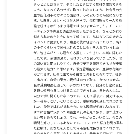
きっとふと訪れます。そうしたときにすぐ教材を確認できる
よう、なるべく処分せずに取っておきましょう。 校舎長の先
生や担任助手の方々との面談は、心の安らぎの時間になりま
す。私自身、おしゃべりが大好きで、長時間黙って一人で勉
強を続けるのがあまり得意ではありませんでした。チームミ
ーティングや先生との面談があったからこそ、なんとか乗り
越えられたのだと今になって感じます。 私はダンスの大きな
イベントに出演したり、東進の後に練習へ行ったりと、高3
の中旬くらいまで勉強以外のことにも力を入れていました
が、皆さんがとても温かく応援してくださり、本当に嬉しか
ったです。 前述の通り、私はダンスを習っていましたが、他
の習い事と両立しやすく、自分で予定を管理できる点が東進
の最大の魅力だと思います。予定管理能力は、進学の有無に
かかわらず、社会に出てから確実に必要となる力です。社会
に出れば、自分の予定の責任は自分で取るしかありません。
私は受験勉強を通して、学力だけでなく、自分の行動に責任
を持つ姿勢も身につけることができました。自分の人生は、
自分で切り開くしかないのです。 そして最後に、努力する人
が一番かっこいいということに、受験勉強を通して気づきま
した。受験では心が折れそうになる瞬間が何度も訪れます。
すでに合格が決まった同級生や友達を見て焦り、涙が止まら
ない夜もあるでしょう。でも、一番かっこいいのは、今この
瞬間も努力しているあなたです。 コツコツと努力を積み重ね
た経験は、あなたを人として何段階も成長させてくれます。
ありきたりな言葉かもしれませんが、最後まで諦めず、「あ