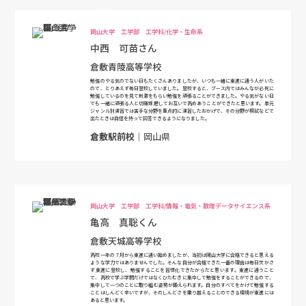
岡山大学 工学部 工学科/化学・生命系
中西 可苗さん
倉敷青陵高等学校
勉強のやる気のでない日もたくさんありましたが、いつも一緒に東進に通う人がいた
ので、とりあえず毎日登校していました。登校すると、ブース内ではみんなが必死に
勉強しているのを見て刺激をもらい勉強を頑張ることができました。やる気がない日
でも一緒に頑張る人と切磋琢磨してお互いで高めあうことができたと思います。単元
ジャンル別演習では苦手な分野を重点的に演習したおかげで、その分野が模試などで
出たときは自信を持って回答できるようになりました。
倉敷駅前校
｜岡山県
岡山大学 工学部 工学科/情報・電気・数理データサイエンス系
亀高 真聡くん
倉敷天城高等学校
高校一年の７月から東進に通い始めましたが、当初は岡山大学に合格できると思える
ような学力ではありませんでした。そんな自分が合格できた一番の理由は毎日欠かさ
ず東進に登校し、勉強することを習慣化できたからだと思います。東進に通うこと
で、高校で学ぶ学問だけではなくひたむきに集中して勉強をすることができるので、
集中して一つのことに取り組む姿勢が鍛えられます。自分のすべてをかけて勉強する
ことはしんどく辛いですが、そのしんどさを乗り越えることのできる環境が東進には
あると思います。