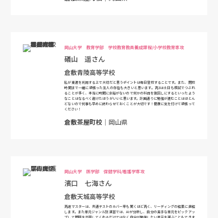
岡山大学 教育学部 学校教育教員養成課程/小学校教育専攻
礒山 遥さん
倉敷青陵高等学校
私が東進を利用する上で大切だと思うポイントは毎日登校することです。また、閉校
時間まで一緒に頑張った友人の存在も大きいと思います。高3は土日も模試でつぶれ
ることが多く、本当に時間に余裕がないので何かの科目を後回しにするといったよう
なことはなるべく避けたほうがいいと思います。計画通りに勉強が進むことはほとん
どないので何事も早めに終わらせておくことが大切です！健康に気を付けて頑張って
ください！
倉敷茶屋町校
｜岡山県
岡山大学 医学部 保健学科/看護学専攻
濱口 七海さん
倉敷天城高等学校
高速マスターは、共通テストのカバー率も驚くほど高く、リーディングの結果に直結
します。また単元ジャンル別演習では、AIが分析し、自分の苦手な単元をピックアッ
プして問題を出題してくれるだけではなく自分が勉強したい単元を選ぶこともできま