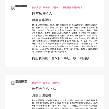
岡山大学 医学部 保健学科 放射線技術科学専攻
岡本拓将くん
就実高等学校
僕は毎日登校を徹底しました。嫌でも毎日行くとそれが習慣になり、放課後は当たり
前に東進に行くようになりました。また、東進に行くと周りの人が集中して黙々と勉
強をしているので「ならなきゃ」と思うようになり、家よりもはるかに集中して勉強
ができました。 東進で一番良かったのは共通テスト過去問十年分です。やり切るのは
とても大変でしたが、時間配分など共通テストの形式に慣れる点でとても役に立ちま
した。また自分の苦手な分野や知識不足を把握することができるので、どの分野を勉
強すべきなのかが分かり効率的に学習することができました。 チームミーティングで
は週ごとにチームと自分の目標を立てるので自分がやるべきことを明確にすることが
できました。チームミーティングは雑談をしたりできるのでとてもいい息抜きになり
ました。 しんどく辛い時期もあると思いますが、日々努力し、東進という最高の環境
をフル活用すれば合格に近づけると思います。
岡山駅前第一セントラルビル校
｜岡山県
岡山大学 医学部 保健学科
岩月きららさん
倉敷天城高校
私は総合型選抜で志望校に合格しました。私が志望校に合格できたのは毎日東進に登
校して勉強する習慣がついたからだと思います。東進の学習環境がとても良かったた
め家での学習よりも集中できたことや、同じブースで勉強している同級生たちの姿を
見て自分も勉強しないといけないという気持ちになり、モチベーションにつながりま