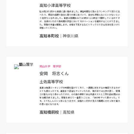
高知小津高等学校
私は高2の2月から東進に通い始めました。滞在時間など色んなランキングで回りと比
べたり、模試の成績で自分と周りの差に気づいて、自分も頑張らないといけないとい
う気持ちになれました。東進は長期休みでは9時から22時まで開校しているのです
が、友達がいたので長時間の学習においてモチベーションを維持することができまし
た。受験の本番は緊張します。会場を下見するなどリラックスできる方法を見つけて
頑張ってください。
高知本町校
｜神奈川県
岡山大学 理学部
安岡 将志くん
土佐高等学校
東進は毎週ミーティングの時間を設けてくれて、一週間に何をするか確認できるのが
とても良かったです。最後まで部活もやっていたため、塾の中では入学が遅く、受講
コマ数もかなり多かったですが、その後の課題である共通テストと二次の過去問は10
年分解き終えました。受験を終えて一番思うことは、「あの時やって良かった」で
す。とてもしんどい１年になりますが、合格の二文字が見えた瞬間にその１年が最大
の思い出になります。
高知橋前校
｜高知県