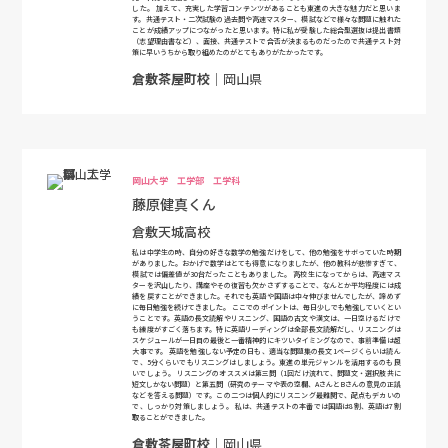
した。 加えて、充実した学習コンテンツがあることも東進の大きな魅力だと思いま
す。共通テスト・二次試験の過去問や高速マスター、模試などで様々な問題に触れた
ことが成績アップにつながったと思います。特に私が受験した総合型選抜は提出書類
（志望理由書など）、面接、共通テストで合否が決まるものだったので共通テスト対
策に早いうちから取り組めたのがとてもありがたかったです。
倉敷茶屋町校
｜岡山県
岡山大学 工学部 工学科
藤原健真くん
倉敷天城高校
私は中学生の時、自分の好きな数学の勉強だけをして、他の勉強をサボっていた時期
がありました。おかげで数学はとても得意になりましたが、他の教科が悲惨すぎて、
模試では偏差値が30台だったこともありました。 高校生になってからは、高速マス
ターを沢山したり、講座やその復習も欠かさずすることで、なんとか平均程度には成
績を戻すことができました。それでも英語や国語は中々伸びませんでしたが、諦めず
に毎日勉強を続けてきました。 ここでのポイントは、毎日少しでも勉強していくとい
うことです。英語の長文読解やリスニング、国語の古文や漢文は、一日空けるだけで
も練度がすごく落ちます。特に英語リーディングは全部長文読解だし、リスニングは
スケジュールが一日目の最後と一番精神的にキツいタイミングなので、事前準備は超
大事です。 英語を勉強しない予定の日も、適当な問題集の長文1ページくらいは読ん
で、5分くらいでもリスニングはしましょう。東進の単元ジャンルを活用するのも良
いでしょう。 リスニングのオススメは第三問（1回だけ流れて、問題文・選択肢共に
短文しかない問題）と第五問（研究のテーマや表の空欄、AさんとBさんの意見の正誤
などを答える問題）です。この二つは個人的にリスニング最難関で、配点もデカいの
で、しっかり対策しましょう。 私は、共通テストの本番では国語は8割、英語は7割
取ることができました。
倉敷茶屋町校
｜岡山県