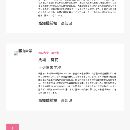
ら入塾しても遅すぎるかなと思いましたが、担任の先生が入塾前に相談に乗ってくだ
さったおかげで安心して入塾できました。先生や助手さんはたくさんの生徒さんを見
ているので、経験に基づいた的確なアドバイスがもらえます。また、計画がうまく進
められないときも、気軽に相談に乗ってくださいました。これから大学生になっても
勉学に励んでいきたいです。
高知橋前校
｜高知県
岡山大学 医学部
馬場 有花
土佐高等学校
共通テスト対策や単元ジャンルでは、自分の苦手分野や、大学別の頻出分野などに細
かく分かれていて、多くの演習を積むことができました。また、多くの問題で解説動
画があったことで理解が深まりました。私は共通テストの後で出願校を変えたのです
が、担任の先生は小さなことでも親身に相談に乗ってくださいました。担任の先生は
多くの情報を持っているので、少しでも不安なことや気になることがあれば、一人で
抱えずに相談するのがいいと思います。皆さんが自分の夢に少しでも近づけることを
心から願っています。
高知橋前校
｜高知県
1