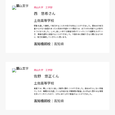
岡山大学 工学部
西 悠希さん
土佐高等学校
受験を通して継続して努力することの大切さを知ることができました。夏休みの努力
量からかなり自信のあった８月末の共通テスト模試では、まさかのE判定で心が折れ
そうになりました。しかし苦しい中でも勉強を続けていったことで成績を上げてい
き、無事志望校に合格することができました。今後社会に貢献できる人間になるため
に、努力を継続していきたいと思います。
高知橋前校
｜高知県
岡山大学 工学部
佐野 悠正くん
土佐高等学校
東進では、親しい友人と楽しく勉学に励むことができました。自分はだらしない性格
でしたが、難関大を志望している生徒が出す緊張感が勉強しなければと思わせる環境
を作ってくれていたので、それにあてられて勉強することができました。
高知橋前校
｜高知県