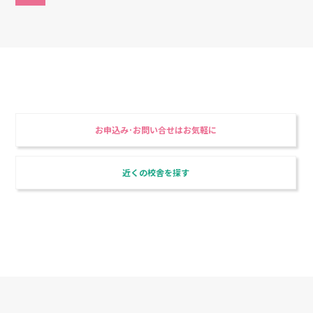
東進衛星予備校で、合格を勝ち取る！
最強の講師陣と最高のシステム
お申込み･お問い合せはお気軽に
近くの校舎を探す