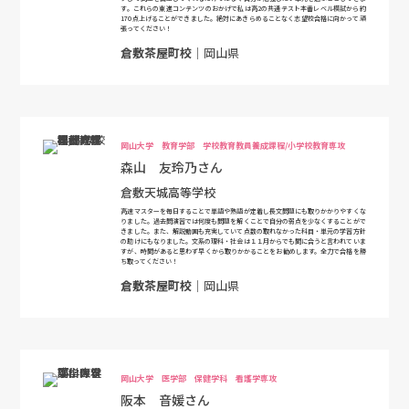
す。これらの東進コンテンツのおかげで私は高2の共通テスト本番レベル模試から約
170点上げることができました。絶対にあきらめることなく志望校合格に向かって頑
張ってください！
倉敷茶屋町校
｜岡山県
岡山大学 教育学部 学校教育教員養成課程/小学校教育専攻
森山 友玲乃さん
倉敷天城高等学校
高速マスターを毎日することで単語や熟語が定着し長文問題にも取りかかりやすくな
りました。過去問演習では何度も問題を解くことで自分の弱点を少なくすることがで
きました。また、解説動画も充実していて点数の取れなかった科目・単元の学習方針
の助けにもなりました。文系の理科・社会は１１月からでも間に合うと言われていま
すが、時間があると思わず早くから取りかかることをお勧めします。全力で合格を勝
ち取ってください！
倉敷茶屋町校
｜岡山県
岡山大学 医学部 保健学科 看護学専攻
阪本 音媛さん