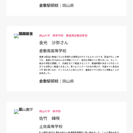
倉敷駅前校
｜岡山県
岡山大学 教育学部 養護教諭養成課程
金光 沙弥さん
倉敷南高等学校
東進は部活と勉強どちらも頑張れる環境なのがとてもよかったです。部活が忙しい時
でも、東進に行けばみんなが頑張っていて、自分も頑張ろうと思えました。そして、
自分の予定を把握して、計画を立てて勉強することで、勉強時間があまりとれないと
きでも効率よく勉強できました。思うようにマークの点が伸びず、共通テスト直前ま
で不安の多いなか、たくさんの人に支えられて、最後までやり切ろうと頑張ることが
出来ました。
倉敷駅前校
｜岡山県
岡山大学 歯学部
佐竹 輝咲
土佐高等学校
私は高校3年生の夏休み前から東進衛星予備校に通い始めました。こんな夏休み前か