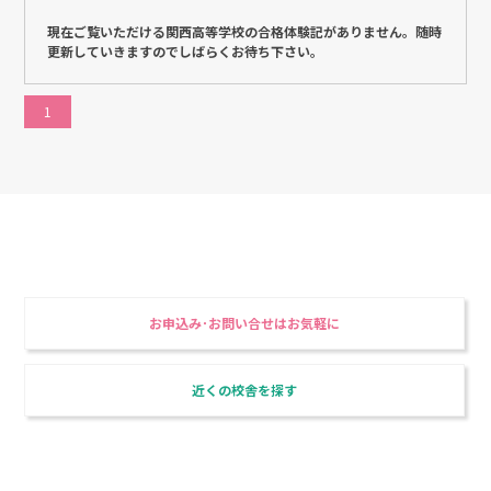
現在ご覧いただける関西高等学校の合格体験記がありません。随時
更新していきますのでしばらくお待ち下さい。
1
東進衛星予備校で、合格を勝ち取る！
最強の講師陣と最高のシステム
お申込み･お問い合せはお気軽に
近くの校舎を探す