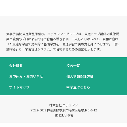
大学予備校 東進衛星予備校。エデュマン・グループは、東進トップ講師の映像授
業と受験のプロによる指導で合格へ導きます。
一人ひとりのレベル・目標に合わ
せた最適な学習で効率的に基礎学力を、高速学習で実戦力を身につけます。「熱
誠指導」と「学習管理システム」で合格するための道筋を示します。
会社概要
校舎一覧
お申込み・お問い合せ
個人情報保護方針
サイトマップ
中学生はこちら
株式会社 エデュマン
〒222-0033 神奈川県横浜市港北区新横浜 3-6-12
SD12ビル9階