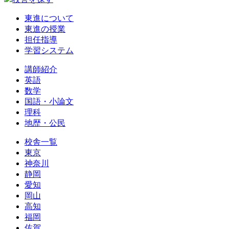
東進について
東進の授業
担任指導
学習システム
講師紹介
英語
数学
国語・小論文
理科
地歴・公民
校舎一覧
東京
神奈川
静岡
愛知
岡山
高知
福岡
佐賀