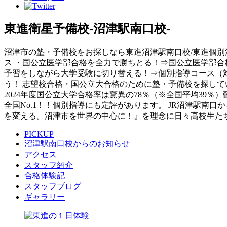
東進衛星予備校
-沼津駅南口校-
沼津市の塾・予備校をお探しなら東進沼津駅南口校/東進個別
ス ・国公立医学部合格を全力で勝ちとる！⇒国公立医学部合
予習をしながら大学受験に切り替える！⇒個別指導コース（対
う！ 志望校合格・国公立大合格のために塾・予備校を探して
2024年度国公立大学合格率は驚異の78％（※全国平均39
全国No.1！！個別指導にも定評があります。 JR沼津駅南口
を変える。沼津市を世界の中心に！』を理念に日々高校生たち
PICKUP
沼津駅南口校からのお知らせ
アクセス
スタッフ紹介
合格体験記
スタッフブログ
ギャラリー