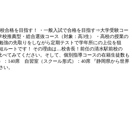
校合格を目指す！ ・一般入試で合格を目指す⇒大学受験コー
学校推薦型・総合選抜コース（対象：高3生） ・高校の授業の
の勉強の先取りをしながら定期テストで学年所にの上位を狙
短ルートです！ その理由は…校舎長！前任の清水駅前校の
績を比べてみてください。そして、個別指導コースの在籍生徒数も
）：140席 自習室（スクール形式）：40席 『静岡県から世界
さい。