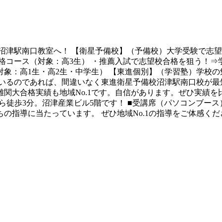
沼津駅南口教室へ！ 【衛星予備校】（予備校）大学受験で志望
格コース（対象：高3生） ・推薦入試で志望校合格を狙う！⇒
象：高1生・高2生・中学生） 【東進個別】（学習塾）学校
いるのであれば、間違いなく東進衛星予備校沼津駅南口校が最
％）難関大合格実績も地域No.1です。自信があります。ぜひ実
から徒歩3分。沼津産業ビル5階です！ ■受講席（パソコンブース
の指導に当たっています。 ぜひ地域No.1の指導をご体感くだ