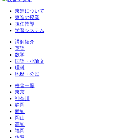
東進について
東進の授業
担任指導
学習システム
講師紹介
英語
数学
国語・小論文
理科
地歴・公民
校舎一覧
東京
神奈川
静岡
愛知
岡山
高知
福岡
佐賀