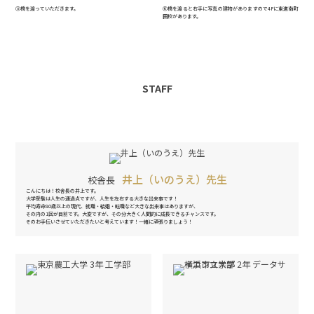
⑤橋を渡っていただきます。
⑥橋を渡ると右手に写真の建物がありますので4Fに東進南町
田校があります。
STAFF
井上（いのうえ）先生
校舎長
こんにちは！校舎長の井上です。
大学受験は人生の通過点ですが、人生を左右する大きな出来事です！
平均寿命80歳以上の現代、就職・結婚・転職など大きな出来事はありますが、
その内の1回が目前です。大変ですが、その分大きく人間的に成長できるチャンスです。
そのお手伝いさせていただきたいと考えています！一緒に頑張りましょう！