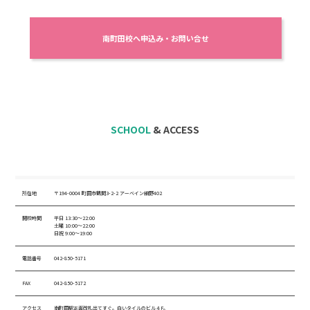
南町田校へ申込み・お問い合せ
SCHOOL
& ACCESS
所在地
〒194-0004 町田市鶴間3-2-2 アーベイン細野402
開校時間
平日 13:30～22:00
土曜 10:00～22:00
日祝 9:00～19:00
電話番号
042-850-5171
FAX
042-850-5172
アクセス
南町田駅正面改札出てすぐ。白いタイルのビル４F。