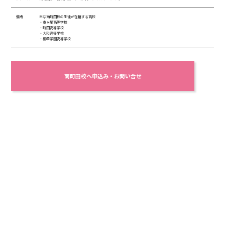
備考
主な南町田校の生徒が在籍する高校
・市ヶ尾高等学校
・町田高等学校
・大和高等学校
・桐蔭学園高等学校
南町田校へ申込み・お問い合せ