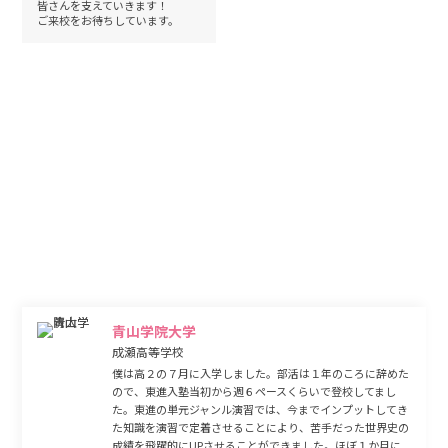
皆さんを支えていきます！
ご来校をお待ちしています。
合格体験記
東進だから合格できた！
東進だから、頑張れた！
志望校合格を果たした東進生たちが自身の課題を見つけ、苦手を克服するために取り組んだこと、
合格のために
取り組んだ姿勢、講師、スタッフ、そして東進生同士の支え合いなど、大学合格への物語をご覧いただけます。
青山学院大学
成瀬高等学校
僕は高２の７月に入学しました。部活は１年のころに辞めた
ので、東進入塾当初から週６ペースくらいで登校してまし
た。東進の単元ジャンル演習では、今までインプットしてき
た知識を演習で定着させることにより、苦手だった世界史の
成績を飛躍的にUPさせることができました。ほぼ１か月に