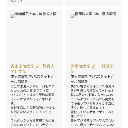
しょう！
青山学院大学 2年 教育人
國學院大学 2年 経済学
間科学部
部
市ヶ尾高校 卒/バスケットボ
市ヶ尾高校 卒/バスケットボ
ール部出身
ール部出身
自分は東進入学から一日も休ま
朝から晩まで部活三昧で春夏秋
なかったのが自慢です（笑）
冬汗を流して頑張ってました！
きれいごとではなく受験は頑張
私は6月から東進に入学したの
ることに価値があると思いま
で、私よりずっと前から努力し
す。
て頑張っている皆さんは本当に
高校生活にも受験勉強にも後悔
凄く、眩しく見えます！
を残さないようにしてくださ
登校している時点で果てしなく
い！
偉いです！！
でもきつかったら無理する必要
自分マジで普段何も考えてない
はないので休むことも大切で
ので、疲れた時やなんでもない