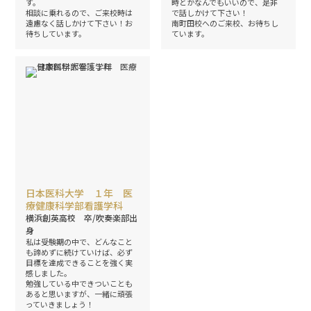
す。
時とかなんでもいいので、是非
相談に乗れるので、ご来校時は
で話しかけて下さい！
遠慮なく話しかけて下さい！お
南町田校へのご来校、お待ちし
待ちしています。
ています。
日本医科大学 １年 医
療健康科学部看護学科
横浜創英高校 卒/吹奏楽部出
身
私は受験期の中で、どんなこと
も諦めずに続けていけば、必ず
目標を達成できることを強く実
感しました。
勉強している中できついことも
あると思いますが、一緒に頑張
っていきましょう！