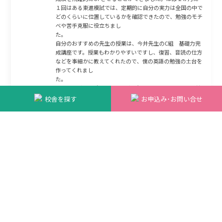
１回はある東進模試では、定期的に自分の実力は全国の中で
どのくらいに位置しているかを確認できたので、勉強のモチ
ベや苦手克服に役立ちまし
自分のおすすめの先生の授業は、今井先生のC組 基礎力完
成講座です。授業もわかりやすいですし、復習、音読の仕方
などを事細かに教えてくれたので、僕の英語の勉強の土台を
作ってくれまし
た
そして、グループミーティングは友達、チューターとの進捗
状況の確認や、ちょっとした息抜きとして勉強の励みになり
校舎を探す
お申込み･お問い合せ
ました。高校３年の夏休みはなかなか塾すらいけないくらい
勉強が億劫になってしまった時期がありましたが、友達やチ
ュータ々が支えてくれて何とか第一志望の大学に受かること
ができました。 僕はこの大学
受験を経て、人生で１番きつい時期でしたが、たくさんの友
達、親に支えられていることに気づくきっかけとなったの
で、とてもいい経験になりましたし、あきらめなくてよかっ
たで
す
これからも感謝の気持ちを忘れず、頑張っていきます。
明治大学 経営学部