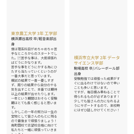
東京農工大学 3年 工学部
横浜瀬谷高校 卒/軽音楽部出
身
僕は理系科目がめちゃめちゃ苦
手なところからのスタートでし
横浜市立大学 2年 データ
た。 苦手な事は、大抵頑張れ
ばどうにかなります。
サイエンス学部
苦手な事をどうにかする為にひ
駒場高校 卒/バレーボール部
たすら当たっていくというのが
出身
一番大事だと思っています。
受験勉強では頑張った成果がす
模試の結果で一喜一憂しすぎ
ぐに出るわけではないので辛い
ず、周りの結果から自分のやる
ことも多いと思います。
気を出すことで、本番では期待
ですが、毎日積み重ねることで
以上の結果が出せたりします。
得られるものが必ずあります！
一年という期間はおそらく受験
少しでも皆さんの力になれるよ
期はとても長く感じると思いま
うにサポートするので、来校時
す。
にはぜひ話しかけてください！
しかしこの一年の努力は一生の
宝物として皆さんのもとに残る
ので最後まで頑張りましょう！
南町田校で志望校合格に向けて
私たちと一緒に頑張っていきま