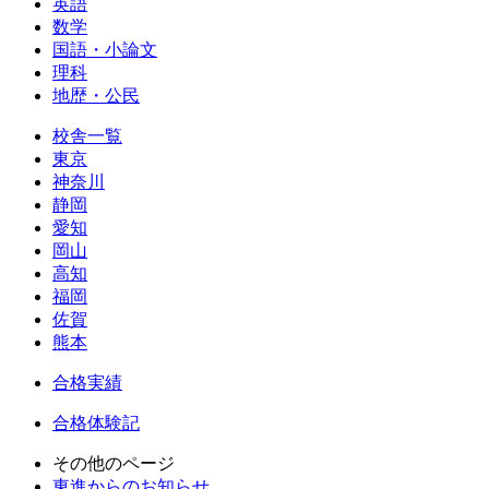
英語
数学
国語・小論文
理科
地歴・公民
校舎一覧
東京
神奈川
静岡
愛知
岡山
高知
福岡
佐賀
熊本
合格実績
合格体験記
その他のページ
東進からのお知らせ