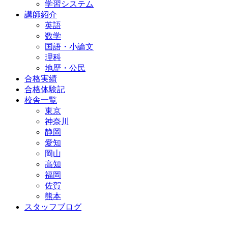
学習システム
講師紹介
英語
数学
国語・小論文
理科
地歴・公民
合格実績
合格体験記
校舎一覧
東京
神奈川
静岡
愛知
岡山
高知
福岡
佐賀
熊本
スタッフブログ