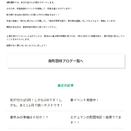
南町田校では、全力で皆さんの夏をサポートします。
そのため、校舎独自のイベントを実施して、校舎を盛り上げています！
努力値である向上得点をこの夏にどれだけ伸ばせるか！？
生徒に自身に「努力し続けることの難しさ」「自分の限界を超え、殻を破る経験」をしてもらうよう、実施しています。
興味のある方は、是非校舎を覗きに来てみてください。
入塾を考えていらっしゃるのでしたら、夏休みに最大限の時間を使うため、
7
月
21
日までに体験を終え、夏の学習に突入してい
くことをおススメします。
成果がない夏にはしないようにしましょう！
南町田校ブログ一覧へ
最近の記事
気が付けば5月！しかもGWです！し
春イベント実施中！
かも、あと1ヵ月で統一テストです！
春休みの準備は十分か！？
エデュマンの町田地区！結果でてま
す！！