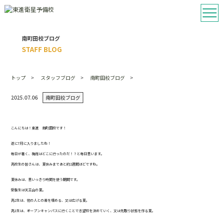
南町田校ブログ
STAFF BLOG
トップ
スタッフブログ
南町田校ブログ
2025.07.06
南町田校ブログ
こんにちは！東進 南町田校です！
遂に
7
月に入りましたね！
毎日が暑く、梅雨はどこに行ったのだ！？と毎日思います。
高校生の皆さんは、夏休みまであと約
2
週間ほどですね。
夏休みは、思いっきり時間を使う期間です。
受験生は天王山の夏。
高
2
生は、他の人との差を埋める、又は広げる夏。
高
1
生は、オープンキャンパスに行くことで志望校を決めていく、又は先取り状態を作る夏。