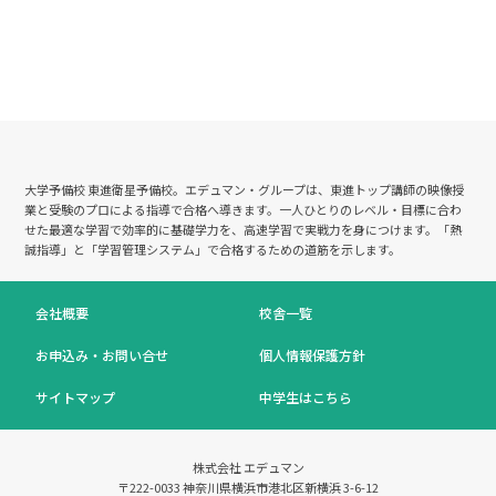
大学予備校 東進衛星予備校。エデュマン・グループは、東進トップ講師の映像授
業と受験のプロによる指導で合格へ導きます。
一人ひとりのレベル・目標に合わ
せた最適な学習で効率的に基礎学力を、高速学習で実戦力を身につけます。「熱
誠指導」と「学習管理システム」で合格するための道筋を示します。
会社概要
校舎一覧
お申込み・お問い合せ
個人情報保護方針
サイトマップ
中学生はこちら
株式会社 エデュマン
〒222-0033 神奈川県横浜市港北区新横浜 3-6-12