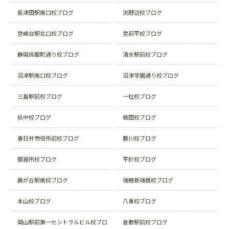
長津田駅南口校ブログ
渕野辺校ブログ
宮崎台駅北口校ブログ
宮前平校ブログ
静岡呉服町通り校ブログ
清水駅前校ブログ
沼津駅南口校ブログ
沼津学園通り校ブログ
三島駅前校ブログ
一社校ブログ
杁中校ブログ
植田校ブログ
春日井市役所前校ブログ
勝川校ブログ
御器所校ブログ
平針校ブログ
藤が丘駅南校ブログ
瑞穂新瑞橋校ブログ
本山校ブログ
八事校ブログ
岡山駅前第一セントラルビル校ブロ
倉敷駅前校ブログ