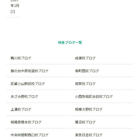
年1月
[1]
校舎ブログ一覧
鶴川校ブログ
成瀬校ブログ
旗の台中原街道校ブログ
南町田校ブログ
武蔵小山駅前校ブログ
用賀校ブログ
あざみ野校ブログ
小田急相武台前校ブログ
上溝校ブログ
相模大野校ブログ
相模原橋本校ブログ
鷺沼校ブログ
中央林間駅西口校ブログ
東急日吉校ブログ