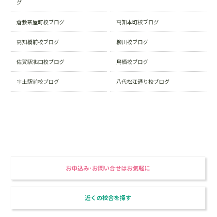
グ
倉敷茶屋町校ブログ
高知本町校ブログ
高知橋前校ブログ
柳川校ブログ
佐賀駅北口校ブログ
鳥栖校ブログ
宇土駅前校ブログ
八代松江通り校ブログ
東進衛星予備校で、合格を勝ち取る！
最強の講師陣と最高のシステム
お申込み･お問い合せはお気軽に
近くの校舎を探す