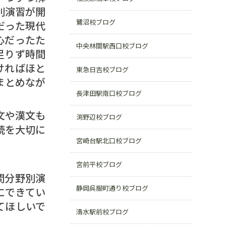
別演習が開
鷺沼校ブログ
だった現代
心だったた
中央林間駅西口校ブログ
足りず時間
ければほと
東急日吉校ブログ
まとめなが
長津田駅南口校ブログ
文や漢文も
渕野辺校ブログ
読を大切に
宮崎台駅北口校ブログ
宮前平校ブログ
問分野別演
静岡呉服町通り校ブログ
にできてい
てほしいで
清水駅前校ブログ