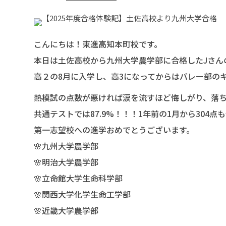
こんにちは！東進高知本町校です。
本日は土佐高校から九州大学農学部に合格したJさん
高２の8月に入学し、高3になってからはバレー部の
熱模試の点数が悪ければ涙を流すほど悔しがり、落
共通テストでは87.9%！！！1年前の1月から304点
第一志望校への進学おめでとうございます。
🌸九州大学農学部
🌸明治大学農学部
🌸立命館大学生命科学部
🌸関西大学化学生命工学部
🌸近畿大学農学部