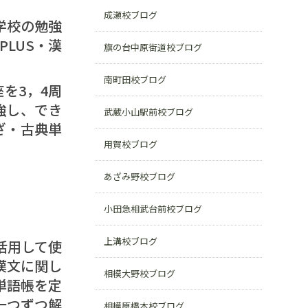
成瀬校ブログ
学校の勉強
LUS・漢
旗の台中原街道校ブログ
南町田校ブログ
を3，4周
強し、でき
武蔵小山駅前校ブログ
ざ・古典単
用賀校ブログ
あざみ野校ブログ
小田急相武台前校ブログ
上溝校ブログ
活用して使
漢文に関し
相模大野校ブログ
単語帳を定
一つずつ解
相模原橋本校ブログ