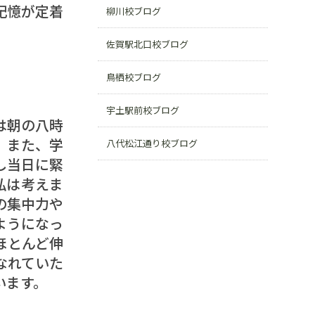
記憶が定着
柳川校ブログ
佐賀駅北口校ブログ
鳥栖校ブログ
宇土駅前校ブログ
は朝の八時
。また、学
八代松江通り校ブログ
し当日に緊
私は考えま
の集中力や
ようになっ
ほとんど伸
なれていた
います。