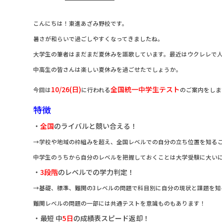
こんにちは！東進あざみ野校です。
暑さが和らいで過ごしやすくなってきましたね。
大学生の筆者はまだまだ夏休みを謳歌しています。最近はウクレレで人
中高生の皆さんは楽しい夏休みを過ごせたでしょうか。
10/26(日)
全国統一中学生テスト
今回は
に行われる
のご案内をしま
特徴
・
全国
のライバルと競い合える！
→学校や地域の枠組みを超え、全国レベルでの自分の立ち位置を知る
中学生のうちから自分のレベルを把握しておくことは大学受験に大い
・
3段階
のレベルでの学力判定！
→基礎、標準、難関の3レベルの問題で科目別に自分の現状と課題を知
難関レベルの問題の一部には共通テストを意識ものもあります！
・最短 中
5日
の成績表スピード返却！